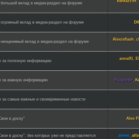
barkazz59
,
 большой вклад в медиа-раздел на форуме
 огромный вклад в медиа-раздел на форуме
DI
Alexisflash
,
c
 неоценимый вклад в медиа-раздел на форуме
anna91
,
E
ю за полезную информацию
ю за важную информацию
Flugleiter
,
Ke
ю за самые важные и своевременные новости
Свои в доску"
Alex F
вои в доску", без которых уже не представляется
aimer
,
alf