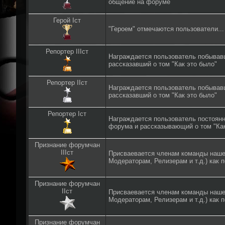
общение на форуме
Герой Iст
"Героем" отмечаются пользователи...
Репортер IIIст
Награждается пользователь побывав
рассказавший о том "Как это было"
Репортер IIст
Награждается пользователь побывав
рассказавший о том "Как это было"
Репортер Iст
Награждается пользователь постоян
форума и рассказывающий о том "Как
Признание форумчан
IIIст
Присваевается членам команды наше
Модераторам, Релизерам и т.д.) как 
Признание форумчан
IIст
Присваевается членам команды наше
Модераторам, Релизерам и т.д.) как 
Признание форумчан