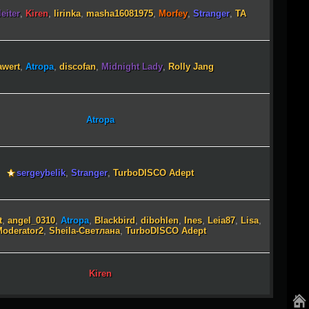
eiter
,
Kiren
,
lirinka
,
masha16081975
,
Morfey
,
Stranger
,
TA
awert
,
Atropa
,
discofan
,
Midnight Lady
,
Rolly Jang
Atropa
sergeybelik
,
Stranger
,
TurboDISCO Adept
t
,
angel_0310
,
Atropa
,
Blackbird
,
dibohlen
,
Ines
,
Leia87
,
Lisa
,
oderator2
,
Sheila-Светлана
,
TurboDISCO Adept
Kiren