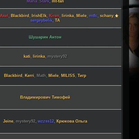
Maria_Stark
,
mt-fan
Axel
,
Blackbird
,
IrishElk
,
Kiren
,
lirinka
,
Miele
,
mtfc
,
schany
,
sergeybelik
,
TA
Шушарин Антон
kati
,
lirinka
,
mystery92
Blackbird
,
Kerri
,
Math
,
Miele
,
MILISS
,
Тигр
Владимирович Тимофей
Jeine
,
mystery92
,
wzzss12
,
Крюкова Ольга