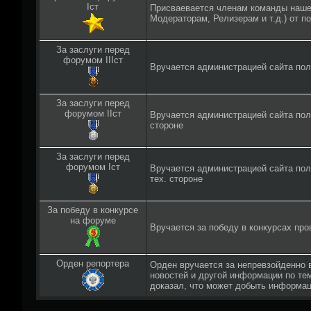
Iст
Присваевается членам команды наше
Модераторам, Релизерам и т.д.) от п
За заслуги перед
форумом IIIст
Вручается администрацией сайта пол
За заслуги перед
форумом IIст
Вручается администрацией сайта по
стороне
За заслуги перед
форумом Iст
Вручается администрацией сайта по
тех. стороне
За победу в конкурсе
на форуме
Вручается за победу в конкурсах пр
Орден репортера
Орден вручается за непревзойденно
новостей и другой информации по те
доказал, что может добыть информац