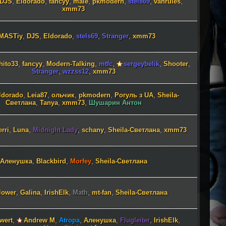
DJS
,
Eldorado
,
fancyy
,
male
,
pkmodern
,
stels69
,
vanrules
,
xmm73
MASTiy
,
DJS
,
Eldorado
,
stels69
,
Stranger
,
xmm73
hito33
,
fancyy
,
Modern-Talking
,
mtfc
,
sergeybelik
,
Shooter
,
Stranger
,
wzzss12
,
xmm73
ldorado
,
Leia87
,
ольчик
,
pkmodern
,
Рогуль з UA
,
Sheila-
Светлана
,
Tanya
,
xmm73
,
Шушарин Антон
rri
,
Luna
,
Midnight Lady
,
schany
,
Sheila-Светлана
,
xmm73
Аленушка
,
Blackbird
,
Morfey
,
Sheila-Светлана
lower
,
Galina
,
IrishElk
,
Math
,
mt-fan
,
Sheila-Светлана
awert
,
Andrew M
,
Atropa
,
Аленушка
,
Flugleiter
,
IrishElk
,