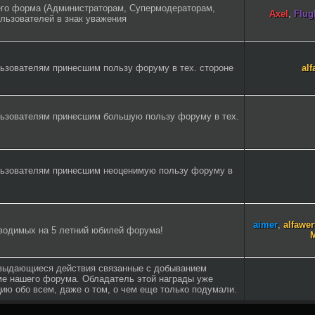
го форма (Администраторам, Супермодераторам,
Axel
,
Flugl
ользователей в знак уважения
ьзователям принесшим пользу форуму в тех. стороне
alf
льзователям принесшим большую пользу форуму в тех.
льзователям принесшим неоценимую пользу форуму в
aimer
,
alfawer
оводимых на 5 летний юбилей форума!
M
 выдающиеся действия связанные с добыванием
ме нашего форума. Обладатель этой награды уже
ию обо всем, даже о том, о чем еще только подумали.