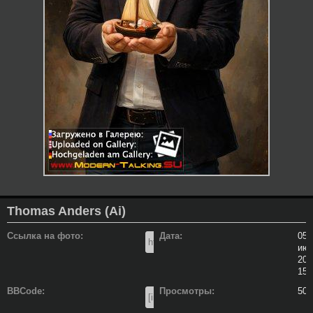
Thomas Anders (Ai)
Ссылка на фото:
Дата:
05
ию
202
15:
BBCode:
Просмотры:
50